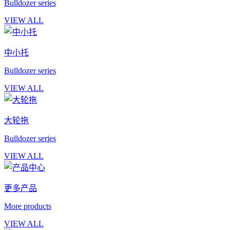
Bulldozer series
VIEW ALL
中小托
Bulldozer series
VIEW ALL
大轮拖
Bulldozer series
VIEW ALL
更多产品
More products
VIEW ALL