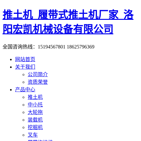
推土机_履带式推土机厂家_洛
阳宏凯机械设备有限公司
全国咨询热线：15194567801 18625796369
网站首页
关于我们
公司简介
资质荣誉
产品中心
推土机
中小托
大轮拖
装载机
挖掘机
叉车