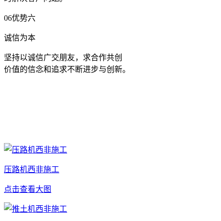
06
优势六
诚信为本
坚持以诚信广交朋友，求合作共创
价值的信念和追求不断进步与创新。
推土机施工案例展示
洛阳宏凯机械设备有限公司，推土机、压路机专业生产厂家，
为您提供一站式工程解决方案
压路机西非施工
点击查看大图