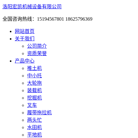
洛阳宏凯机械设备有限公司
全国咨询热线：15194567801 18625796369
网站首页
关于我们
公司简介
资质荣誉
产品中心
推土机
中小托
大轮拖
装载机
挖掘机
叉车
履带拖拉机
两头忙
水田机
平地机