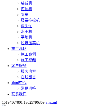
装载机
挖掘机
叉车
履带拖拉机
两头忙
水田机
平地机
垃圾压实机
施工现场
施工案例
施工视频
客户服务
服务内容
在线留言
新闻中心
常见问答
联系我们
15194567801 18625796369
Sitexml