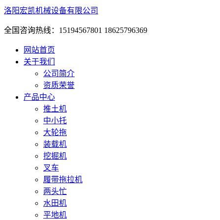
洛阳宏凯机械设备有限公司
全国咨询热线：15194567801 18625796369
网站首页
关于我们
公司简介
资质荣誉
产品中心
推土机
中小托
大轮拖
装载机
挖掘机
叉车
履带拖拉机
两头忙
水田机
平地机