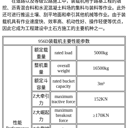
在道路以及等级公路施工中，装载机用于路基工程的填
挖、沥青混合料和水泥混凝土料场的集料与装料等作业。此外
还可进行推运土壤、刮平地面和牵引其他机械等作业。由于装
载机具有作业速度快、效率高、机动性好、操作轻便等优点，
因此它成为工程建设中土石方施工的主要机种之一。
956D装载机主要性能参数
额定载
rated load
5000kg
重量
整机重
overall
16500kg
weight
量
额定斗
rated bucket
3m³
capacity
容量
Z大牵引
maximum
152KN
tractive force
力
maximum
Z大崛起
breakout
≥170KN
力
force
性能