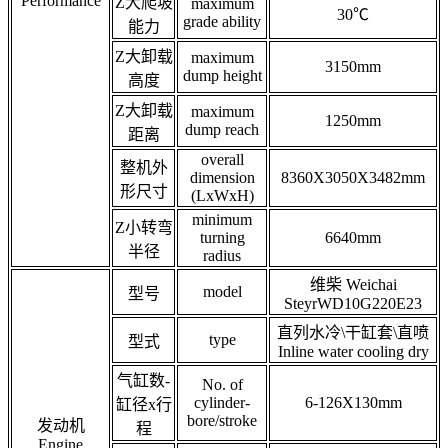
Performance
Z大爬坡
maximum
30℃
grade ability
能力
Z大卸载
maximum
3150mm
dump height
高度
Z大卸载
maximum
1250mm
dump reach
距离
overall
整机外
dimension
8360X3050X3482mm
形尺寸
(LxWxH)
minimum
Z小转弯
turning
6640mm
半径
radius
维柴 Weichai
model
型号
SteyrWD10G220E23
直列水冷\干缸套\直喷
type
型式
Inline water cooling dry
气缸数-
No. of
cylinder-
6-126X130mm
缸径x行
bore/stroke
发动机
程
Engine