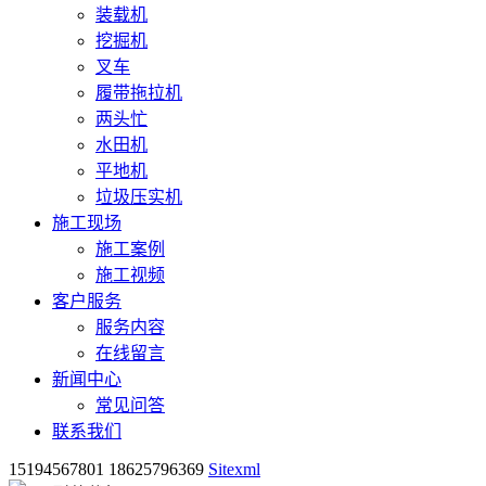
装载机
挖掘机
叉车
履带拖拉机
两头忙
水田机
平地机
垃圾压实机
施工现场
施工案例
施工视频
客户服务
服务内容
在线留言
新闻中心
常见问答
联系我们
15194567801 18625796369
Sitexml