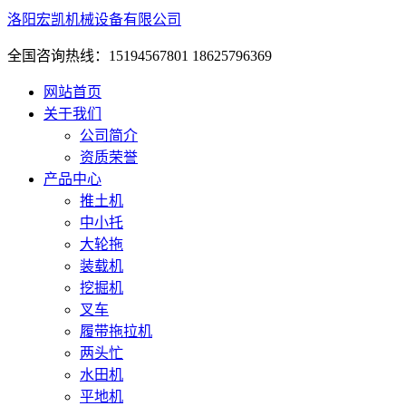
洛阳宏凯机械设备有限公司
全国咨询热线：15194567801 18625796369
网站首页
关于我们
公司简介
资质荣誉
产品中心
推土机
中小托
大轮拖
装载机
挖掘机
叉车
履带拖拉机
两头忙
水田机
平地机