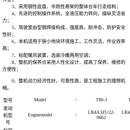
3、采用钢性底盘，半刚性悬架的整体台车行走结构；
4、先进的控制操作系统，全液压助力转向，操纵灵活省
力；
5、驾驶室由型钢焊接构成，强度高，耐冲击，防护安全
性好；
6、本机适用于狭小地块环境施工，工作灵活，作业效率
高；
7、标配暖风装置，选装冷暖两用空调；
8、整机的保养点采用人性化设计，提高了保养、维修的
方便性；
9、整机动力经济性好，可靠性高，是工程施工的理想机
械。
Model
/
T80-3
型号
发动
LR4A3ZU22-
LR4
Enginemodel
/
机型
0662
号