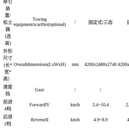
牵引
装
置/
Towing
/
松土
固定式/三齿
equipment/scarifier(optional)
器
(选
装)
外形
尺寸
Overalldimensions(LxWxH)
mm
4200x2480x2740
4200
(长*
宽*
高）
速度
Gear
/
/
档
前进
ForwardIV
km/h
2.4~10.4
2
4档
后退
ReverseII
km/h
4.9~8.9
4
2档