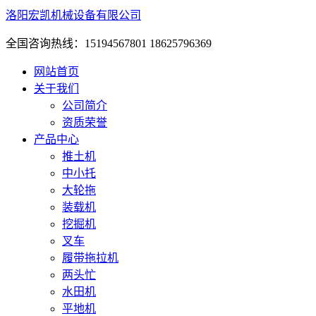
洛阳宏凯机械设备有限公司
全国咨询热线：15194567801 18625796369
网站首页
关于我们
公司简介
资质荣誉
产品中心
推土机
中小托
大轮拖
装载机
挖掘机
叉车
履带拖拉机
两头忙
水田机
平地机