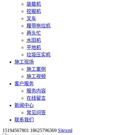
装载机
挖掘机
叉车
履带拖拉机
两头忙
水田机
平地机
垃圾压实机
施工现场
施工案例
施工视频
客户服务
服务内容
在线留言
新闻中心
常见问答
联系我们
15194567801 18625796369
Sitexml