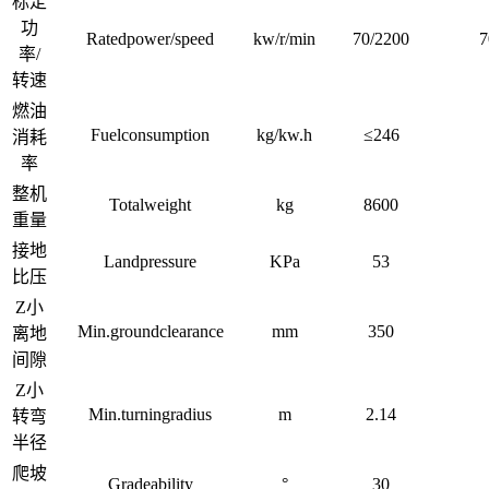
标定
功
Ratedpower/speed
kw/r/min
70/2200
7
率/
转速
燃油
Fuelconsumption
kg/kw.h
≤246
消耗
率
整机
Totalweight
kg
8600
重量
接地
Landpressure
KPa
53
比压
Z小
Min.groundclearance
mm
350
离地
间隙
Z小
Min.turningradius
m
2.14
转弯
半径
爬坡
Gradeability
°
30