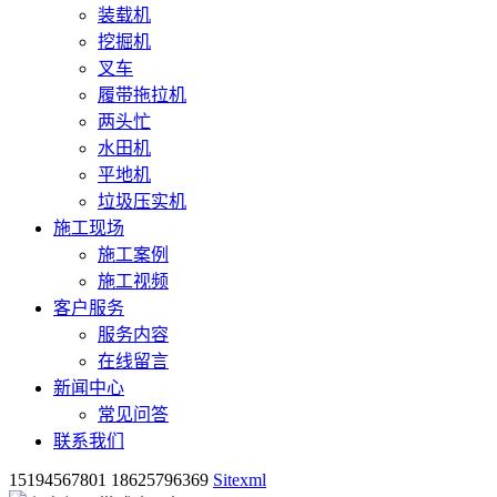
装载机
挖掘机
叉车
履带拖拉机
两头忙
水田机
平地机
垃圾压实机
施工现场
施工案例
施工视频
客户服务
服务内容
在线留言
新闻中心
常见问答
联系我们
15194567801 18625796369
Sitexml