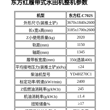
东方红履带式水田机整机参数
机型
东方红-C702S
3670x1840x2600
外形尺寸(装推土铲)
3185x1700x2600
长x宽x高(mm)
2020
Z小使用质量(kg)
1150
轨距(mm)
1345
轴距(mm)
履带板宽度(mm)
350(选装400)
≤24
平均接地压力(装推土铲)(kPa)
YD4HZ70C1
柴油机型号
2400
标定功率/转速(kW/r/min)
245
Z低燃油消耗率(g/kW.h)
≤1.4
机油消耗率(g/kW.h)
≥17
扭矩储备%