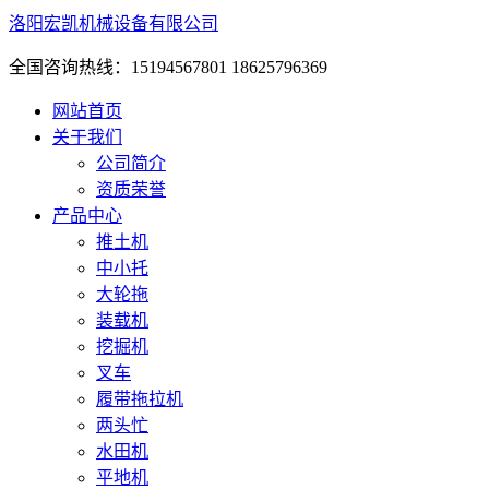
洛阳宏凯机械设备有限公司
全国咨询热线：15194567801 18625796369
网站首页
关于我们
公司简介
资质荣誉
产品中心
推土机
中小托
大轮拖
装载机
挖掘机
叉车
履带拖拉机
两头忙
水田机
平地机