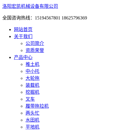
洛阳宏凯机械设备有限公司
全国咨询热线：15194567801 18625796369
网站首页
关于我们
公司简介
资质荣誉
产品中心
推土机
中小托
大轮拖
装载机
挖掘机
叉车
履带拖拉机
两头忙
水田机
平地机