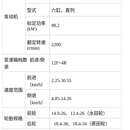
型式
六缸、直列
发动机
标定功率
88.2
(kW)
额定转速
2200
(r/min)
变速箱档数 前进/倒
12F+4R
退
前进
2.25-30.55
（km/h）
速度范围
倒退
4.85-14.26
（km/h）
前轮
14.9-26、12.4-26（水田轮）
轮胎规格
后轮
18.4-38、18.4-34（蔗田轮）