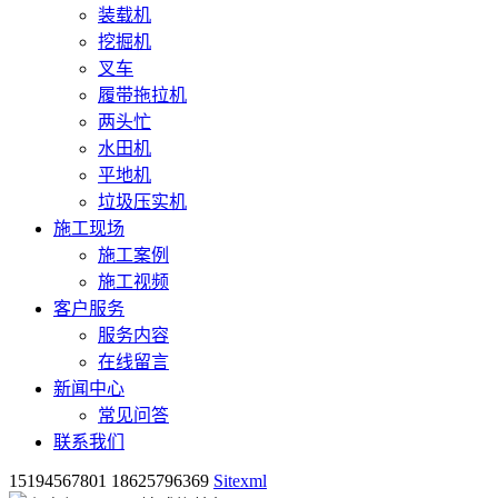
装载机
挖掘机
叉车
履带拖拉机
两头忙
水田机
平地机
垃圾压实机
施工现场
施工案例
施工视频
客户服务
服务内容
在线留言
新闻中心
常见问答
联系我们
15194567801 18625796369
Sitexml