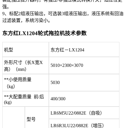
强。
9、标配2组液压输出，可选装3组液压输出，液压系统有回油
过滤装置，系统污染小。
东方红LX1204轮式拖拉机技术参数
机型
东方红－LX1204
外形尺寸（长X宽X
5010×2300×3070
高）（mm）
**小使用质量
5030
（kg）
**大配重质量 前/后
400/300
(kg)
LR6M5U22/0882E（自吸）
型号
LR6R3LU22/0882E（增压）