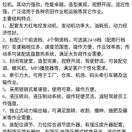
拉机。其动力强劲，性能卓越，造型美观，视野开阔，适应性
强，广泛适用于各种农田作业和运输等其它作业。
主要结构特点：
1、配套东方红电控发动机，发动机功率大，油耗低，动力经
济性好。
2、标配12个前进档、4个倒退档，可选装24+8档（配爬行档
时）变速箱档位多，速度范围宽，操作方便，作业效率高；传
动系可装配底盘散热系统，满足大负荷作业需要。
3、封闭驾驶室，造型完美，视野开阔，驾驶舒适。可装配空
调、暖风机、MP3播放器等，满足客户个性化需求。
4、牵引力大，可用于工厂、仓库、机场、码头牵引车辆及运
输作业。
5、采用锁销式差速锁，使用可靠，操作方便。
6、液压转向、液压制动系统，操作轻便灵活，减轻驾驶员工
作强度。
7、独立式动力输出轴，可满足旋耕、收割、播种、施肥及碾
米等作业需要。
8、装配位调节、力位综合调节提升器，有强压提升器配置，
装配强压提升器时，有强压/非强压模式转换开关，适应性更