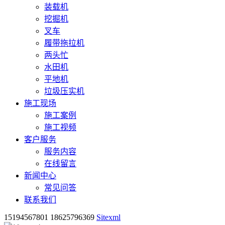
装载机
挖掘机
叉车
履带拖拉机
两头忙
水田机
平地机
垃圾压实机
施工现场
施工案例
施工视频
客户服务
服务内容
在线留言
新闻中心
常见问答
联系我们
15194567801 18625796369
Sitexml