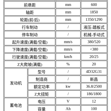
mm
600
前悬距
mm
1850
轴距
mm
1350/1290
轮距(前/后)
/
行车制动
液压-踏板式
/
停车制动
机械-手动式
mm/s
380/520
起升速度(满载/空载)
mm/s
<380
下降速度(满载/空载)
km/h
20/25
行驶速度(满载/空载)
%
20
Z大爬坡(满载)
/
4D32G31
型号
/
制造商
新昌
发动机
kw
36.8/2500
额定功率
/
186/1800
Z大扭矩
V
12
电压
蓄电池
Ah
100
容量