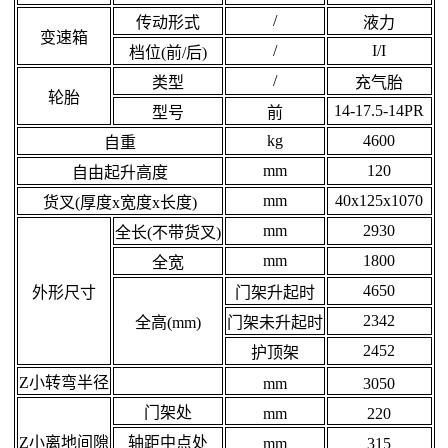
/
传动形式
液力
变速箱
/
I/I
档位(前/后)
/
类型
充气胎
轮胎
14-17.5-14PR
型号
前
kg
4600
自重
mm
120
自由起升高度
mm
40x125x1070
货叉(厚度x宽度x长度)
mm
2930
全长(不带货叉)
mm
1800
全宽
4650
外形尺寸
门架升起时
2342
全高(mm)
门架未升起时
2452
护顶架
Z小转弯半径
mm
3050
门架处
mm
220
Z小离地间隙
轴距中点处
mm
315