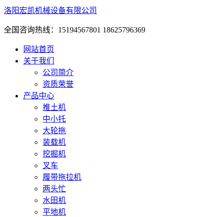
洛阳宏凯机械设备有限公司
全国咨询热线：15194567801 18625796369
网站首页
关于我们
公司简介
资质荣誉
产品中心
推土机
中小托
大轮拖
装载机
挖掘机
叉车
履带拖拉机
两头忙
水田机
平地机